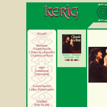
Accueil
Musique
Traditionnelle
Contes et Légendes
Amour - Passion
Chanson et Rock
KCD136 - CD
mp3
Catalogue
Commande
Evénementiel
Lettre d'information
Contact
Plan du site