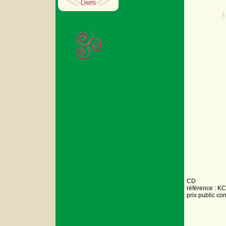
Liens
CD
référence : K
prix public co