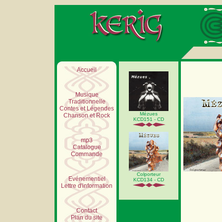
Accueil
Musique
Traditionnelle
Contes et Légendes
Mézues
Chanson et Rock
KCD151 - CD
mp3
Catalogue
Commande
Colporteur
Evénementiel
KCD134 - CD
Lettre d'information
Contact
Plan du site