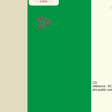
Liens
CD
référence : K
prix public co