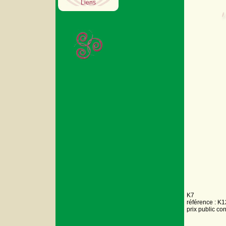
Liens
K7
référence : K
prix public co