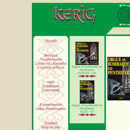
Accueil
Musique
Traditionnelle
Contes et Légendes
Orgue et bombarde en
Chanson et Rock
Penthièvre
KCD125 - CD
mp3
Catalogue
Commande
Evénementiel
Orgue et bombarde en
Lettre d'information
Penthièvre
K125 - K7
Contact
Plan du site