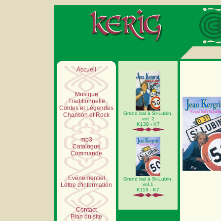
Accueil
Musique
Traditionnelle
Contes et Légendes
Grand bal à St-Lubin,
Chanson et Rock
vol. 2
K138 - K7
mp3
Catalogue
Commande
Evénementiel
Grand bal à St-Lubin,
Lettre d'information
vol.1
K119 - K7
Contact
Plan du site