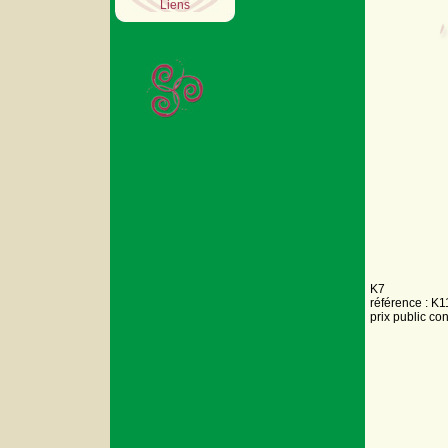
Liens
K7
référence : K1
prix public co