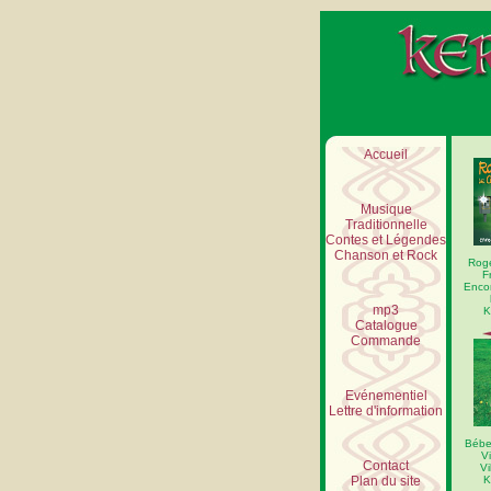
Accueil
Musique
Traditionnelle
Contes et Légendes
Chanson et Rock
Rog
F
Encor
mp3
K
Catalogue
Commande
Evénementiel
Lettre d'information
Béber
V
Contact
Vi
Plan du site
K