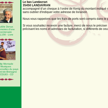
Le bas Landavran
35450 LANDAVRAN
accompagné d’un cheque à l’ordre de Kerig du montant indiqué
sans oublier d'indiquer votre adresse de livraison.
Nous vous rappelons que les frais de ports sont compris dans le p
Si vous souhaitez recevoir une facture, merci de nous le précis
dèle Denys
précisant les noms et adresses de facturation, si différents de ceu
moires d'une
centenaire
L156 - Livre
ilip Montade
Musiques
ionnelles du pays
ol-de-Bretagne
CD183 - CD