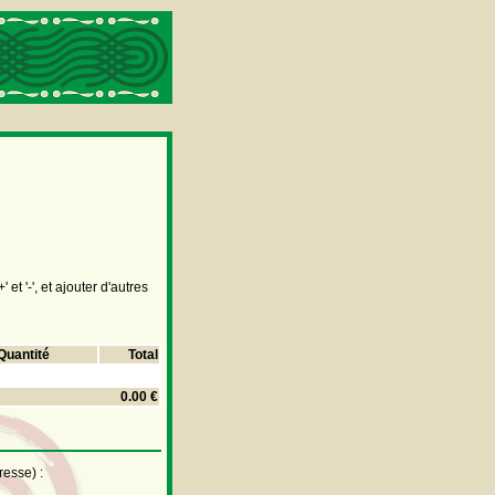
t '-', et ajouter d'autres
Quantité
Total
0.00 €
resse) :