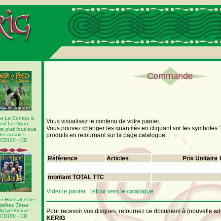
Commande
er Le Contou &
Vous visualisez le contenu de votre panier.
red Le Disou
Vous pouvez changer les quantités en cliquant sur les symboles '+' e
e plus fous que
les radars !
produits en retournant sur la page catalogue.
CD190 - CD
Référence
Articles
Prix Unitaire
montant TOTAL TTC
Vider le panier
retour vers le catalogue
t Huchait et les
ilaïnes Bétes
llaïge Blouze
Pour recevoir vos disques, retournez ce document à (nouvelle ad
CD189 - CD
KERIG