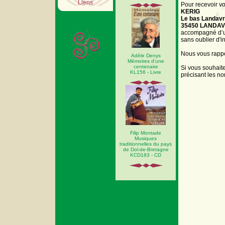
Liens
Pour recevoir v
KERIG
Le bas Landav
35450 LANDA
accompagné d’un
sans oublier d'i
Nous vous rappel
Adèle Denys
Mémoires d'une
centenaire
Si vous souhait
KL156 - Livre
précisant les no
Filip Montade
Musiques
traditionnelles du pays
de Dol-de-Bretagne
KCD183 - CD