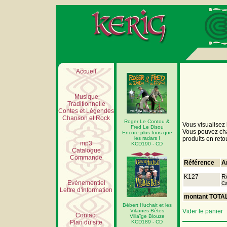
Accueil
Musique
Traditionnelle
Contes et Légendes
Chanson et Rock
Roger Le Contou &
Vous visualisez 
Fred Le Disou
Vous pouvez chan
Encore plus fous que
les radars !
produits en reto
mp3
KCD190 - CD
Catalogue
Commande
Référence
A
K127
R
Evénementiel
Ca
Lettre d'information
montant TOTA
Bébert Huchait et les
Vilaïnes Bétes
Vider le panier
Contact
Villaïge Blouze
Plan du site
KCD189 - CD