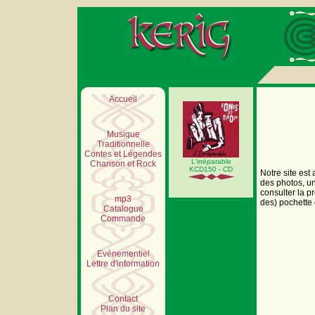
Accueil
Musique
Traditionnelle
Contes et Légendes
L'irréparable
Chanson et Rock
KCD150 - CD
Notre site est
des photos, un
consulter la p
mp3
des) pochette 
Catalogue
Commande
Evénementiel
Lettre d'information
Contact
Plan du site